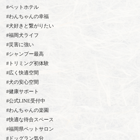
#ペットホテル
#わんちゃんの幸福
#犬好きと繋がりたい
#福岡犬ライフ
#災害に強い
#シャンプー最高
#トリミング初体験
#広く快適空間
#犬の安心空間
#健康サポート
#公式LINE受付中
#わんちゃんの楽園
#快適な待合スペース
#福岡県ペットサロン
#ドッグラン気分