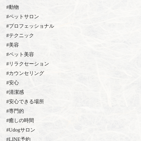
#動物
#ペットサロン
#プロフェッショナル
#テクニック
#美容
#ペット美容
#リラクセーション
#カウンセリング
#安心
#清潔感
#安心できる場所
#専門的
#癒しの時間
#Udogサロン
#LINE予約