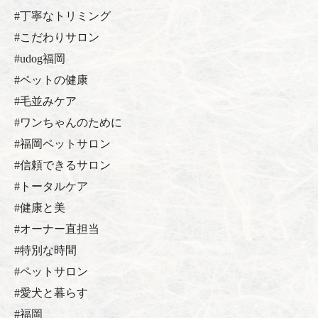
#丁寧なトリミング
#こだわりサロン
#udog福岡
#ペットの健康
#毛並みケア
#ワンちゃんのために
#福岡ペットサロン
#信頼できるサロン
#トータルケア
#健康と美
#オーナー直担当
#特別な時間
#ペットサロン
#愛犬と暮らす
#福岡