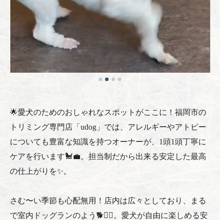
🌟愛犬のためのおしゃれなスポットがここに！福岡市の
トリミング専門店「udog」では、アレルギーやアトピー
についても豊富な知識を持つオーナーが、1頭1頭丁寧に
ケアを行います🐩💼。担当制だから出来る安定した最高
の仕上がりを✨。
さむ〜い季節も心配無用！店内は広々としており、まる
で室内ドッグランのよう🐕🏃‍♂️。愛犬が自由に楽しめる安