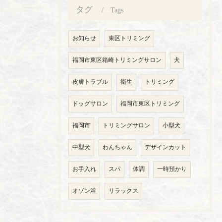
タグ
Tags
お知らせ
東区トリミング
福岡市東区箱崎トリミングサロン
犬
皮膚トラブル
衛生
トリミング
ドッグサロン
福岡市東区トリミング
福岡市
トリミングサロン
小型犬
中型犬
わんちゃん
デザインカット
お手入れ
スパ
体調
一時預かり
オゾン浴
リラックス