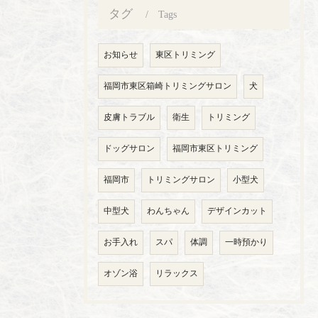
タグ
Tags
お知らせ
東区トリミング
福岡市東区箱崎トリミングサロン
犬
皮膚トラブル
衛生
トリミング
ドッグサロン
福岡市東区トリミング
福岡市
トリミングサロン
小型犬
中型犬
わんちゃん
デザインカット
お手入れ
スパ
体調
一時預かり
オゾン浴
リラックス