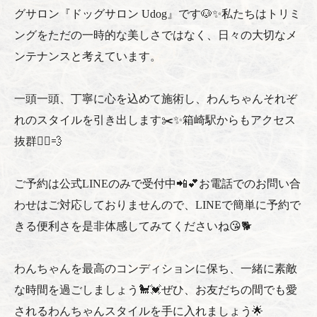
グサロン『ドッグサロン Udog』です🐶✨私たちはトリミ
ングをただの一時的な美しさではなく、日々の大切なメ
ンテナンスと考えています。
一頭一頭、丁寧に心を込めて施術し、わんちゃんそれぞ
れのスタイルを引き出します✂️✨箱崎駅からもアクセス
抜群🚶‍♂️💨
ご予約は公式LINEのみで受付中📲💕お電話でのお問い合
わせはご対応しておりませんので、LINEで簡単に予約で
きる便利さを是非体感してみてくださいね😘🐕
わんちゃんを最高のコンディションに保ち、一緒に素敵
な時間を過ごしましょう🐩💓ぜひ、お友だちの間でも愛
されるわんちゃんスタイルを手に入れましょう🌟