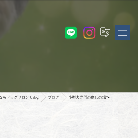
らドッグサロン Udog
ブログ
小型犬専門の癒しの場🐾