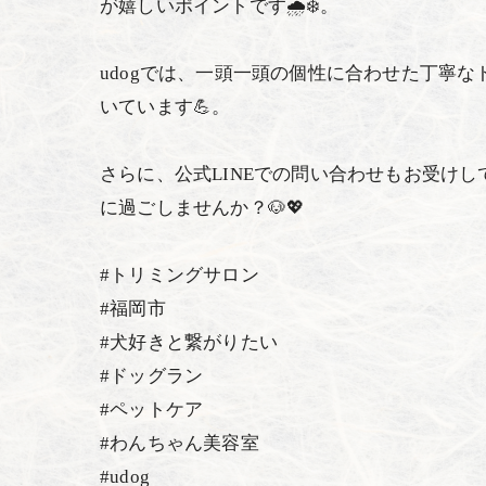
が嬉しいポイントです🌧️❄️。
udogでは、一頭一頭の個性に合わせた丁寧
いています💪。
さらに、公式LINEでの問い合わせもお受け
に過ごしませんか？🐶💖
#トリミングサロン
#福岡市
#犬好きと繋がりたい
#ドッグラン
#ペットケア
#わんちゃん美容室
#udog