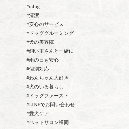
#udog
#清潔
#安心のサービス
#ドッググルーミング
#犬の美容院
#飼い主さんと一緒に
#雨の日も安心
#個別対応
#わんちゃん大好き
#犬のいる暮らし
#ドッグファースト
#LINEでお問い合わせ
#愛犬ケア
#ペットサロン福岡