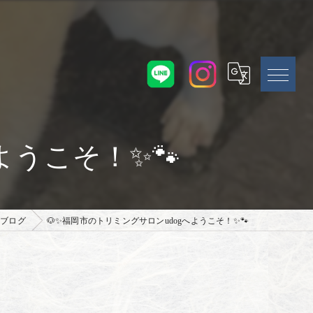
ようこそ！✨🐾
ブログ
🐶✨福岡市のトリミングサロンudogへようこそ！✨🐾