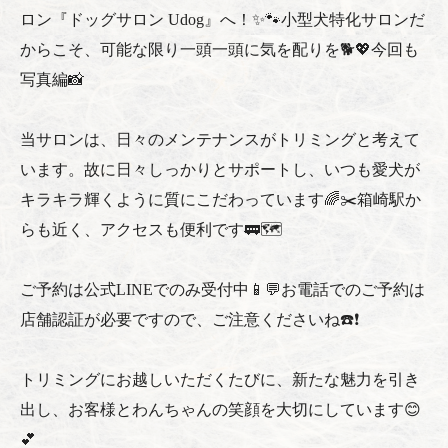
ロン『ドッグサロン Udog』へ！✨🐾小型犬特化サロンだ
からこそ、可能な限り一頭一頭に気を配りを🐕💖今回も
写真編📸
当サロンは、日々のメンテナンスがトリミングと考えて
います。故に日々しっかりとサポートし、いつも愛犬が
キラキラ輝くように質にこだわっています🌈✂️箱崎駅か
らも近く、アクセスも便利です🚃🗺️
ご予約は公式LINEでのみ受付中📱💬お電話でのご予約は
店舗認証が必要ですので、ご注意くださいね☎️❗️
トリミングにお越しいただくたびに、新たな魅力を引き
出し、お客様とわんちゃんの笑顔を大切にしています😊
💕