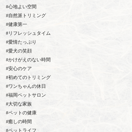
#心地よい空間
#自然派トリミング
#健康第一
#リフレッシュタイム
#愛情たっぷり
#愛犬の笑顔
#かけがえのない時間
#安心のケア
#初めてのトリミング
#ワンちゃんの休日
#福岡ペットサロン
#大切な家族
#ペットの健康
#癒しの時間
#ペットライフ